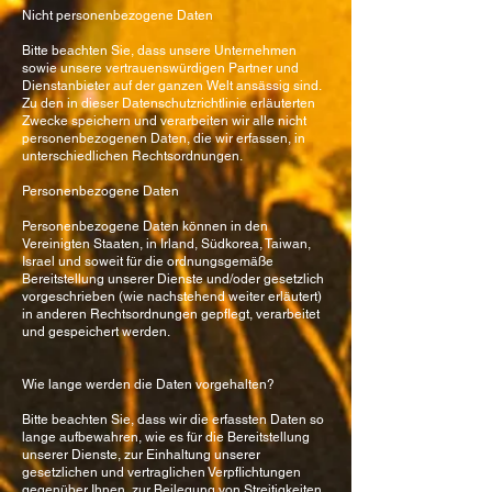
Nicht personenbezogene Daten
Bitte beachten Sie, dass unsere Unternehmen
sowie unsere vertrauenswürdigen Partner und
Dienstanbieter auf der ganzen Welt ansässig sind.
Zu den in dieser Datenschutzrichtlinie erläuterten
Zwecke speichern und verarbeiten wir alle nicht
personenbezogenen Daten, die wir erfassen, in
unterschiedlichen Rechtsordnungen.
Personenbezogene Daten
Personenbezogene Daten können in den
Vereinigten Staaten, in Irland, Südkorea, Taiwan,
Israel und soweit für die ordnungsgemäße
Bereitstellung unserer Dienste und/oder gesetzlich
vorgeschrieben (wie nachstehend weiter erläutert)
in anderen Rechtsordnungen gepflegt, verarbeitet
und gespeichert werden.
Wie lange werden die Daten vorgehalten?
Bitte beachten Sie, dass wir die erfassten Daten so
lange aufbewahren, wie es für die Bereitstellung
unserer Dienste, zur Einhaltung unserer
gesetzlichen und vertraglichen Verpflichtungen
gegenüber Ihnen, zur Beilegung von Streitigkeiten