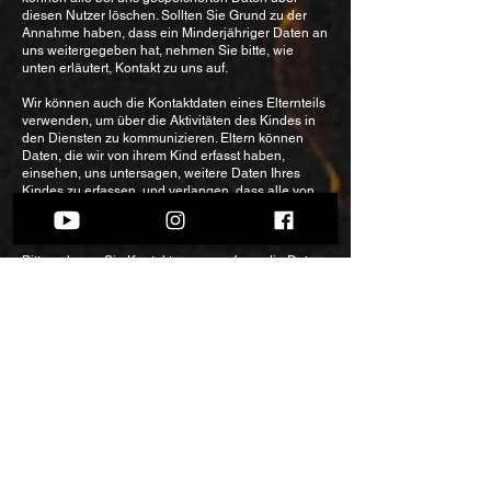
diesen Nutzer löschen. Sollten Sie Grund zu der
Annahme haben, dass ein Minderjähriger Daten an
uns weitergegeben hat, nehmen Sie bitte, wie
unten erläutert, Kontakt zu uns auf.
Wir können auch die Kontaktdaten eines Elternteils
verwenden, um über die Aktivitäten des Kindes in
den Diensten zu kommunizieren. Eltern können
Daten, die wir von ihrem Kind erfasst haben,
einsehen, uns untersagen, weitere Daten Ihres
Kindes zu erfassen, und verlangen, dass alle von
uns erfassten Daten aus unseren Aufzeichnungen
gelöscht werden.
Bitte nehmen Sie Kontakt zu uns auf, um die Daten
Ihres Kindes einzusehen, zu aktualisieren oder zu
löschen. Zum Schutz Ihres Kindes bitten wir Sie ggf.
um einen Nachweis Ihrer Identität. Wir können
Ihnen den Zugriff auf die Daten verweigern, wenn
wir der Ansicht sich, dass Ihre Identität fraglich ist.
Bitte beachten Sie, dass bestimmte Daten aufgrund
anderer gesetzlicher Verpflichtungen nicht gelöscht
werden können.
Wir verwenden Ihre personenbezogenen Daten nur
für die in der Datenschutzrichtlinie festgelegten
Zwecke und nur, wenn wir davon überzeugt sind,
dass: