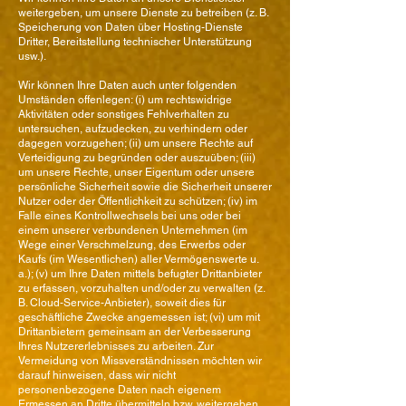
weitergeben, um unsere Dienste zu betreiben (z. B.
Speicherung von Daten über Hosting-Dienste
Dritter, Bereitstellung technischer Unterstützung
usw.).
Wir können Ihre Daten auch unter folgenden
Umständen offenlegen: (i) um rechtswidrige
Aktivitäten oder sonstiges Fehlverhalten zu
untersuchen, aufzudecken, zu verhindern oder
dagegen vorzugehen; (ii) um unsere Rechte auf
Verteidigung zu begründen oder auszuüben; (iii)
um unsere Rechte, unser Eigentum oder unsere
persönliche Sicherheit sowie die Sicherheit unserer
Nutzer oder der Öffentlichkeit zu schützen; (iv) im
Falle eines Kontrollwechsels bei uns oder bei
einem unserer verbundenen Unternehmen (im
Wege einer Verschmelzung, des Erwerbs oder
Kaufs (im Wesentlichen) aller Vermögenswerte u.
a.); (v) um Ihre Daten mittels befugter Drittanbieter
zu erfassen, vorzuhalten und/oder zu verwalten (z.
B. Cloud-Service-Anbieter), soweit dies für
geschäftliche Zwecke angemessen ist; (vi) um mit
Drittanbietern gemeinsam an der Verbesserung
Ihres Nutzererlebnisses zu arbeiten. Zur
Vermeidung von Missverständnissen möchten wir
darauf hinweisen, dass wir nicht
personenbezogene Daten nach eigenem
Ermessen an Dritte übermitteln bzw. weitergeben