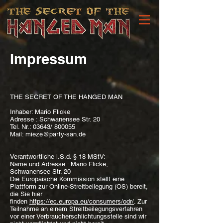
Impressum
THE SECRET OF THE HANGED MAN
Inhaber: Mario Flicke
Adresse : Schwanensee Str. 20
Tel. Nr.: 03643/ 800055
Mail:
mieze@party-san.de
Verantwortliche i.S.d. § 18 MStV:
Name und Adresse : Mario Flicke,
Schwanensee Str. 20
Die Europäische Kommission stellt eine
Plattform zur Online-Streitbeilegung (OS) bereit,
die Sie hier
finden
https://ec.europa.eu/consumers/odr/
. Zur
Teilnahme an einem Streitbeilegungsverfahren
vor einer Verbraucherschlichtungsstelle sind wir