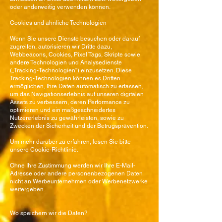
oder anderweitig verwenden können.
Cookies und ähnliche Technologien
Wenn Sie unsere Dienste besuchen oder darauf
zugreifen, autorisieren wir Dritte dazu,
Webbeacons, Cookies, Pixel Tags, Skripte sowie
andere Technologien und Analysedienste
(„Tracking-Technologien“) einzusetzen. Diese
Tracking-Technologien können es Dritten
ermöglichen, Ihre Daten automatisch zu erfassen,
um das Navigationserlebnis auf unseren digitalen
Assets zu verbessern, deren Performance zu
optimieren und ein maßgeschneidertes
Nutzererlebnis zu gewährleisten, sowie zu
Zwecken der Sicherheit und der Betrugsprävention.
Um mehr darüber zu erfahren, lesen Sie bitte
unsere Cookie-Richtlinie.
Ohne Ihre Zustimmung werden wir Ihre E-Mail-
Adresse oder andere personenbezogenen Daten
nicht an Werbeunternehmen oder Werbenetzwerke
weitergeben.
Wo speichern wir die Daten?