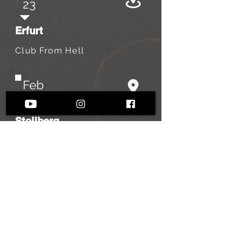
23
Erfurt
Club From Hell
Feb
13
Stollberg
Altes Schlachthaus
Okt
16​
Lübeck